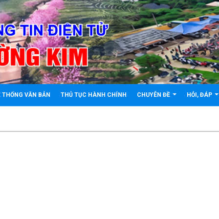
 THỐNG VĂN BẢN
THỦ TỤC HÀNH CHÍNH
CHUYÊN ĐỀ
HỎI, ĐÁP