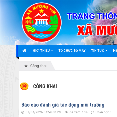
Đã kết nối EMC
GIỚI THIỆU
TỔ CHỨC BỘ MÁY
TIN TỨC
HỆ
Công khai
CÔNG KHAI
Báo cáo đánh giá tác động môi trường
07/04/2026 04:59:00 PM
Đã xem: 104
Phản hồi: 0