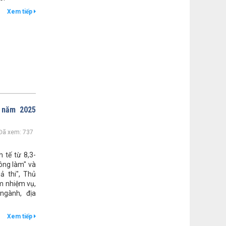
lượt xem: 198 | lượt tải:145
Xem tiếp
NQ 41/NQ-HĐND
NQ phân bổ kinh phí chuyển nguồn
ngân sách
Thời gian đăng: 01/12/2025
lượt xem: 211 | lượt tải:75
NQ 46/NQ-HĐND
NQ 46 điều chỉnh dự toán kinh phí
thực hiện CTMTQG năm 2025
Thời gian đăng: 01/12/2025
% năm 2025
lượt xem: 216 | lượt tải:84
Đã xem: 737
 tế từ 8,3-
ông làm" và
ả thi", Thủ
m nhiệm vụ,
ngành, địa
Xem tiếp