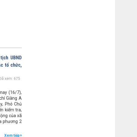
 tịch UBND
ác tổ chức,
Đã xem: 675
nay (16/7),
chí Giàng A
ủy, Phó Chủ
n kiểm tra,
động của xã
ịa phương 2
Xem tiếp