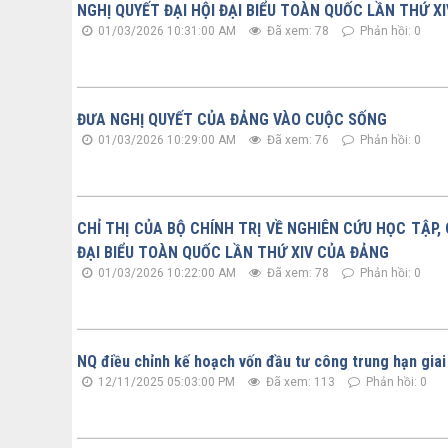
NGHỊ QUYẾT ĐẠI HỘI ĐẠI BIỂU TOÀN QUỐC LẦN THỨ XI
01/03/2026 10:31:00 AM
Đã xem: 78
Phản hồi: 0
ĐƯA NGHỊ QUYẾT CỦA ĐẢNG VÀO CUỘC SỐNG
01/03/2026 10:29:00 AM
Đã xem: 76
Phản hồi: 0
CHỈ THỊ CỦA BỘ CHÍNH TRỊ VỀ NGHIÊN CỨU HỌC TẬP,
ĐẠI BIỂU TOÀN QUỐC LẦN THỨ XIV CỦA ĐẢNG
01/03/2026 10:22:00 AM
Đã xem: 78
Phản hồi: 0
NQ điều chỉnh kế hoạch vốn đầu tư công trung hạn gia
12/11/2025 05:03:00 PM
Đã xem: 113
Phản hồi: 0