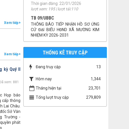
lượt xem: 211 | lượt tải:75
NQ 46/NQ-HĐND
NQ 46 điều chỉnh dự toán kinh phí
Xem tiếp
thực hiện CTMTQG năm 2025
Thời gian đăng: 01/12/2025
lượt xem: 216 | lượt tải:84
1958/UBND-KT
THỐNG KÊ TRUY CẬP
Niêm yết công khai báo cáo đánh giá
Xem tiếp
tác động môi trường
Thời gian đăng: 07/04/2026
Đang truy cập
13
 kỳ Quý II
lượt xem: 156 | lượt tải:150
số 46/QĐ-UBND
Hôm nay
1,344
Đã xem: 881
QUYẾT ĐỊNH THU HỒI ĐẤT
Tháng hiện tại
23,701
Thời gian đăng: 22/01/2026
ức Họp báo
lượt xem: 195 | lượt tải:110
Tổng lượt truy cập
279,809
g cấp thông
TB 09/UBBC
nh Lai Châu.
THÔNG BÁO TIẾP NHẬN HỒ SƠ ỨNG
 đốc Sở Văn
CỬ ĐẠI BIỂU HĐND XÃ MƯỜNG KIM
g Trường -
NHIỆM KỲ 2026-2031
quyền phát
Thời gian đăng: 08/01/2026
o.