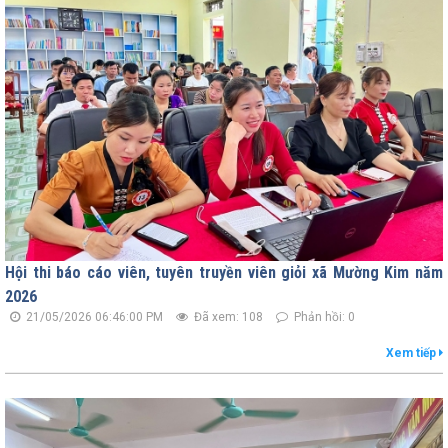
Hội thi báo cáo viên, tuyên truyền viên giỏi xã Mường Kim năm
2026
21/05/2026 06:46:00 PM
Đã xem: 108
Phản hồi: 0
Xem tiếp