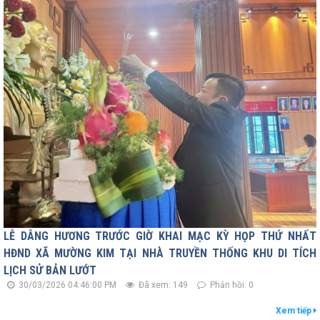
LỄ DÂNG HƯƠNG TRƯỚC GIỜ KHAI MẠC KỲ HỌP THỨ NHẤT
HĐND XÃ MƯỜNG KIM TẠI NHÀ TRUYỀN THỐNG KHU DI TÍCH
LỊCH SỬ BẢN LƯỚT
30/03/2026 04:46:00 PM
Đã xem: 149
Phản hồi: 0
Xem tiếp