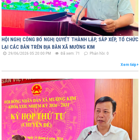
HỘI NGHỊ CÔNG BỐ NGHỊ QUYẾT THÀNH LẬP, SẮP XẾP, TỔ CHỨC
LẠI CÁC BẢN TRÊN ĐỊA BÀN XÃ MƯỜNG KIM
29/06/2026 05:20:00 PM
Đã xem: 71
Phản hồi: 0
Xem tiếp