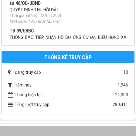
Niêm yết công khai báo cáo đánh giá tác động môi trường
Thời gian đăng: 07/04/2026
lượt xem: 157 | lượt tải:150
số 46/QĐ-UBND
QUYẾT ĐỊNH THU HỒI ĐẤT
Thời gian đăng: 22/01/2026
lượt xem: 195 | lượt tải:110
TB 09/UBBC
THỐNG KÊ TRUY CẬP
THÔNG BÁO TIẾP NHẬN HỒ SƠ ỨNG CỬ ĐẠI BIỂU HĐND XÃ
MƯỜNG KIM NHIỆM KỲ 2026-2031
Thời gian đăng: 08/01/2026
Đang truy cập
10
lượt xem: 199 | lượt tải:145
NQ 41/NQ-HĐND
Hôm nay
1,946
NQ phân bổ kinh phí chuyển nguồn ngân sách
Tháng hiện tại
24,303
Thời gian đăng: 01/12/2025
lượt xem: 211 | lượt tải:75
Tổng lượt truy cập
280,411
NQ 46/NQ-HĐND
NQ 46 điều chỉnh dự toán kinh phí thực hiện CTMTQG năm
2025
Thời gian đăng: 01/12/2025
lượt xem: 216 | lượt tải:84