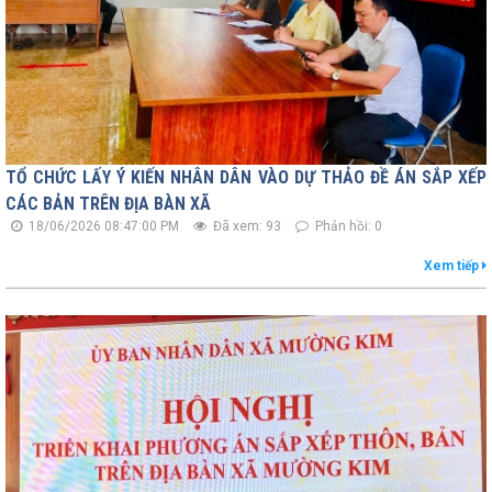
TỔ CHỨC LẤY Ý KIẾN NHÂN DÂN VÀO DỰ THẢO ĐỀ ÁN SẮP XẾP
CÁC BẢN TRÊN ĐỊA BÀN XÃ
18/06/2026 08:47:00 PM
Đã xem: 93
Phản hồi: 0
Xem tiếp