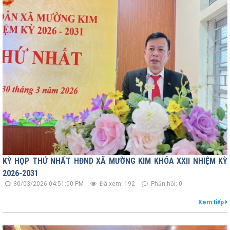
KỲ HỌP THỨ NHẤT HĐND XÃ MƯỜNG KIM KHÓA XXII NHIỆM KỲ
2026-2031
30/03/2026 04:51:00 PM
Đã xem: 192
Phản hồi: 0
Xem tiếp