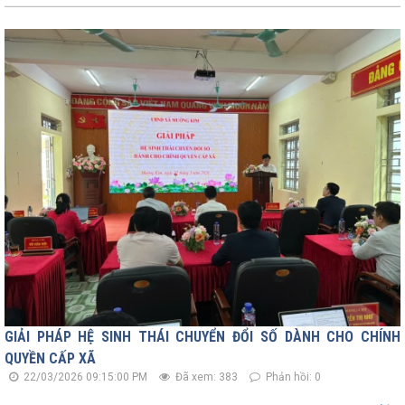
GIẢI PHÁP HỆ SINH THÁI CHUYỂN ĐỔI SỐ DÀNH CHO CHÍNH
QUYỀN CẤP XÃ
22/03/2026 09:15:00 PM
Đã xem: 383
Phản hồi: 0