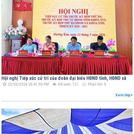
Hội nghị Tiếp xúc cử tri của đoàn đại biểu HĐND tỉnh, HĐND xã
22/05/2026 05:41:00 PM
Đã xem: 121
Phản hồi: 0
Xem tiếp