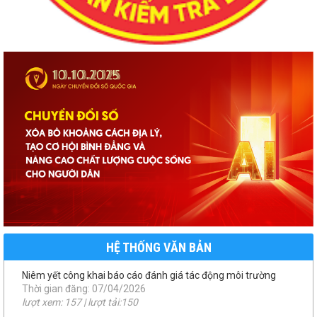
số 46/QĐ-UBND
QUYẾT ĐỊNH THU HỒI ĐẤT
Thời gian đăng: 22/01/2026
lượt xem: 195 | lượt tải:110
TB 09/UBBC
THÔNG BÁO TIẾP NHẬN HỒ SƠ ỨNG CỬ ĐẠI BIỂU HĐND XÃ
MƯỜNG KIM NHIỆM KỲ 2026-2031
Thời gian đăng: 08/01/2026
lượt xem: 199 | lượt tải:145
NQ 41/NQ-HĐND
NQ phân bổ kinh phí chuyển nguồn ngân sách
Thời gian đăng: 01/12/2025
lượt xem: 211 | lượt tải:75
NQ 46/NQ-HĐND
NQ 46 điều chỉnh dự toán kinh phí thực hiện CTMTQG năm
HỆ THỐNG VĂN BẢN
2025
Thời gian đăng: 01/12/2025
lượt xem: 216 | lượt tải:84
1958/UBND-KT