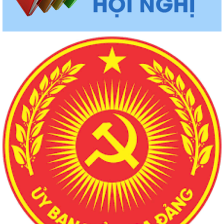
1958/UBND-KT
Niêm yết công khai báo cáo đánh giá tác động môi trường
Thời gian đăng: 07/04/2026
lượt xem: 157 | lượt tải:150