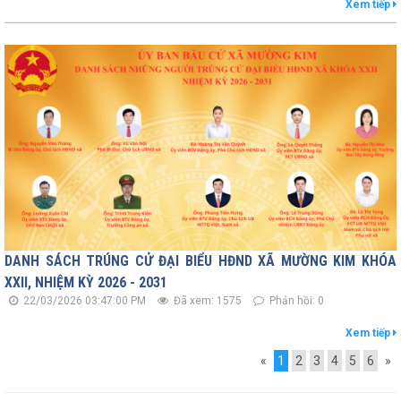
Xem tiếp
DANH SÁCH TRÚNG CỬ ĐẠI BIỂU HĐND XÃ MƯỜNG KIM KHÓA
XXII, NHIỆM KỲ 2026 - 2031
22/03/2026 03:47:00 PM
Đã xem: 1575
Phản hồi: 0
Xem tiếp
«
1
2
3
4
5
6
»