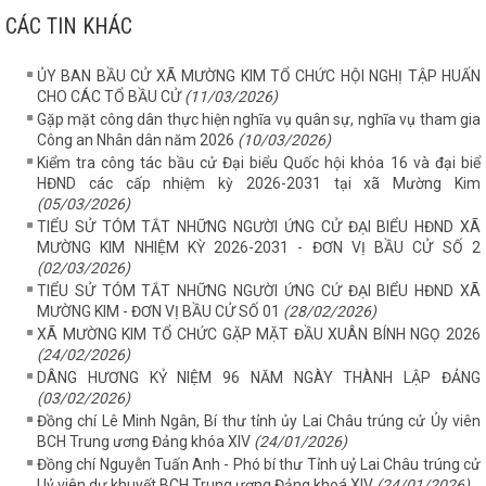
CÁC TIN KHÁC
ỦY BAN BẦU CỬ XÃ MƯỜNG KIM TỔ CHỨC HỘI NGHỊ TẬP HUẤN
CHO CÁC TỔ BẦU CỬ
(11/03/2026)
Gặp mặt công dân thực hiện nghĩa vụ quân sự, nghĩa vụ tham gia
Công an Nhân dân năm 2026
(10/03/2026)
Kiểm tra công tác bầu cử Đại biểu Quốc hội khóa 16 và đại biể
HĐND các cấp nhiệm kỳ 2026-2031 tại xã Mường Kim
(05/03/2026)
TIỂU SỬ TÓM TẮT NHỮNG NGƯỜI ỨNG CỬ ĐẠI BIỂU HĐND XÃ
MƯỜNG KIM NHIỆM KỲ 2026-2031 - ĐƠN VỊ BẦU CỬ SỐ 2
(02/03/2026)
TIỂU SỬ TÓM TẮT NHỮNG NGƯỜI ỨNG CỨ ĐẠI BIỂU HĐND XÃ
MƯỜNG KIM - ĐƠN VỊ BẦU CỬ SỐ 01
(28/02/2026)
XÃ MƯỜNG KIM TỔ CHỨC GẶP MẶT ĐẦU XUÂN BÍNH NGỌ 2026
(24/02/2026)
DÂNG HƯƠNG KỶ NIỆM 96 NĂM NGÀY THÀNH LẬP ĐẢNG
(03/02/2026)
Đồng chí Lê Minh Ngân, Bí thư tỉnh ủy Lai Châu trúng cử Ủy viên
BCH Trung ương Đảng khóa XIV
(24/01/2026)
Đồng chí Nguyễn Tuấn Anh - Phó bí thư Tỉnh uỷ Lai Châu trúng cử
Uỷ viên dự khuyết BCH Trung ương Đảng khoá XIV
(24/01/2026)