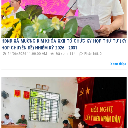
HĐND XÃ MƯỜNG KIM KHÓA XXII TỔ CHỨC KỲ HỌP THỨ TƯ (KỲ
HỌP CHUYÊN ĐỀ) NHIỆM KỲ 2026 - 2031
24/06/2026 11:00:00 AM
Đã xem: 114
Phản hồi: 0
Xem tiếp