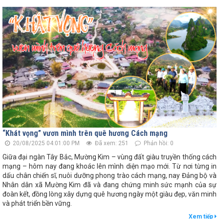
“Khát vọng” vươn mình trên quê hương Cách mạng
20/08/2025 04:01:00 PM
Đã xem: 251
Phản hồi: 0
Giữa đại ngàn Tây Bắc, Mường Kim – vùng đất giàu truyền thống cách
mạng – hôm nay đang khoác lên mình diện mạo mới. Từ nơi từng in
dấu chân chiến sĩ, nuôi dưỡng phong trào cách mạng, nay Đảng bộ và
Nhân dân xã Mường Kim đã và đang chứng minh sức mạnh của sự
đoàn kết, đồng lòng xây dựng quê hương ngày một giàu đẹp, văn minh
và phát triển bền vững.
Xem tiếp