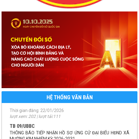
số 46/QĐ-UBND
QUYẾT ĐỊNH THU HỒI ĐẤT
Thời gian đăng: 22/01/2026
lượt xem: 202 | lượt tải:111
TB 09/UBBC
THÔNG BÁO TIẾP NHẬN HỒ SƠ ỨNG CỬ ĐẠI BIỂU HĐND XÃ
MƯỜNG KIM NHIỆM KỲ 2026-2031
Thời gian đăng: 08/01/2026
lượt xem: 204 | lượt tải:149
NQ 41/NQ-HĐND
NQ phân bổ kinh phí chuyển nguồn ngân sách
Thời gian đăng: 01/12/2025
lượt xem: 217 | lượt tải:79
HỆ THỐNG VĂN BẢN
NQ 46/NQ-HĐND
NQ 46 điều chỉnh dự toán kinh phí thực hiện CTMTQG năm
2025
Thời gian đăng: 01/12/2025
lượt xem: 219 | lượt tải:87
1958/UBND-KT