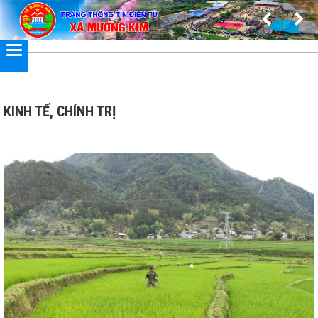
Đã kết nối EMC
KINH TẾ, CHÍNH TRỊ