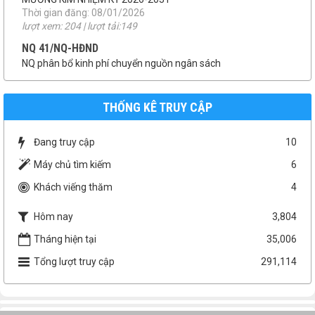
Niêm yết công khai báo cáo đánh giá tác động môi trường
Thời gian đăng: 07/04/2026
lượt xem: 160 | lượt tải:153
số 46/QĐ-UBND
QUYẾT ĐỊNH THU HỒI ĐẤT
Thời gian đăng: 22/01/2026
lượt xem: 202 | lượt tải:111
THỐNG KÊ TRUY CẬP
TB 09/UBBC
THÔNG BÁO TIẾP NHẬN HỒ SƠ ỨNG CỬ ĐẠI BIỂU HĐND XÃ
Đang truy cập
10
MƯỜNG KIM NHIỆM KỲ 2026-2031
Thời gian đăng: 08/01/2026
Máy chủ tìm kiếm
6
lượt xem: 204 | lượt tải:149
Khách viếng thăm
4
NQ 41/NQ-HĐND
NQ phân bổ kinh phí chuyển nguồn ngân sách
Hôm nay
3,804
Thời gian đăng: 01/12/2025
Tháng hiện tại
35,006
lượt xem: 217 | lượt tải:79
NQ 46/NQ-HĐND
Tổng lượt truy cập
291,114
NQ 46 điều chỉnh dự toán kinh phí thực hiện CTMTQG năm
2025
Thời gian đăng: 01/12/2025