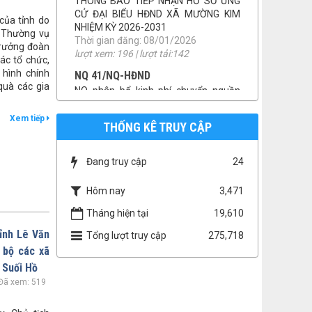
lượt xem: 214 | lượt tải:82
của tỉnh do
n Thường vụ
1958/UBND-KT
Trưởng đoàn
Niêm yết công khai báo cáo đánh giá
ác tổ chức,
tác động môi trường
hình chính
Thời gian đăng: 07/04/2026
quà các gia
lượt xem: 154 | lượt tải:147
số 46/QĐ-UBND
Xem tiếp
THỐNG KÊ TRUY CẬP
QUYẾT ĐỊNH THU HỒI ĐẤT
Thời gian đăng: 22/01/2026
lượt xem: 193 | lượt tải:108
Đang truy cập
24
TB 09/UBBC
Hôm nay
3,471
THÔNG BÁO TIẾP NHẬN HỒ SƠ ỨNG
CỬ ĐẠI BIỂU HĐND XÃ MƯỜNG KIM
Tháng hiện tại
19,610
NHIỆM KỲ 2026-2031
tỉnh Lê Văn
Thời gian đăng: 08/01/2026
Tổng lượt truy cập
275,718
lượt xem: 196 | lượt tải:142
 bộ các xã
 Suối Hồ
NQ 41/NQ-HĐND
Đã xem: 519
NQ phân bổ kinh phí chuyển nguồn
ngân sách
Thời gian đăng: 01/12/2025