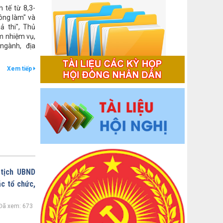
 tế từ 8,3-
ông làm" và
ả thi", Thủ
m nhiệm vụ,
ngành, địa
Xem tiếp
 tịch UBND
ác tổ chức,
1958/UBND-KT
Đã xem: 673
Niêm yết công khai báo cáo đánh giá
tác động môi trường