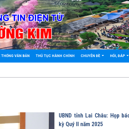
 THỐNG VĂN BẢN
THỦ TỤC HÀNH CHÍNH
CHUYÊN ĐỀ
HỎI, ĐÁP
UBND tỉnh Lai Châu: Họp bá
kỳ Quý II năm 2025