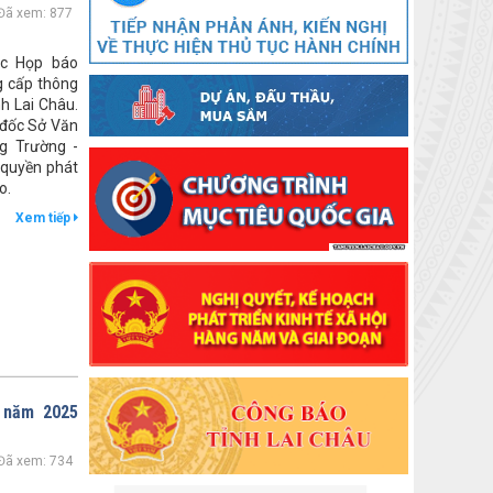
Đã xem: 877
ức Họp báo
g cấp thông
nh Lai Châu.
 đốc Sở Văn
g Trường -
quyền phát
o.
Xem tiếp
% năm 2025
Đã xem: 734