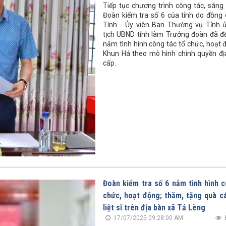
Tiếp tục chương trình công tác, sáng 
Đoàn kiểm tra số 6 của tỉnh do đồng 
Tính - Ủy viên Ban Thường vụ Tỉnh 
tịch UBND tỉnh làm Trưởng đoàn đã đế
nắm tình hình công tác tổ chức, hoạt 
Khun Há theo mô hình chính quyền đ
cấp.
Đoàn kiểm tra số 6 nắm tình hình c
chức, hoạt động; thăm, tặng quà cá
liệt sĩ trên địa bàn xã Tả Lèng
17/07/2025 09:28:00 AM