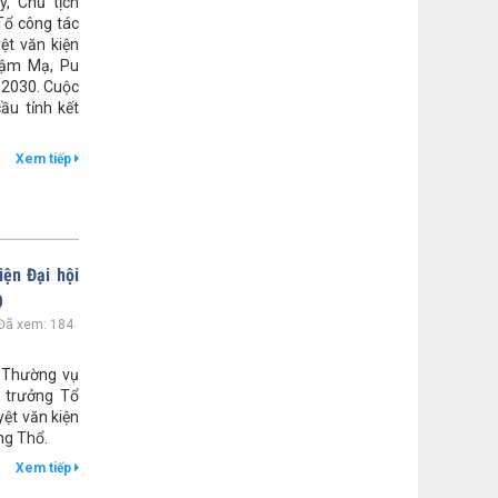
y, Chủ tịch
lượt xem: 210 | lượt tải:75
Tổ công tác
ệt văn kiện
NQ 46/NQ-HĐND
Nậm Mạ, Pu
NQ 46 điều chỉnh dự toán kinh phí
 2030. Cuộc
thực hiện CTMTQG năm 2025
ầu tỉnh kết
Thời gian đăng: 01/12/2025
lượt xem: 214 | lượt tải:82
Xem tiếp
iện Đại hội
0
Đã xem: 184
n Thường vụ
ổ trưởng Tổ
yệt văn kiện
ng Thổ.
Xem tiếp