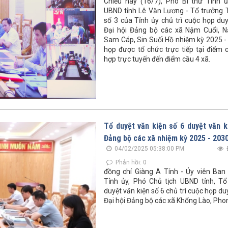
Chiều nay (16/7), Phó Bí thư Tỉnh ủ
UBND tỉnh Lê Văn Lương - Tổ trưởng 
số 3 của Tỉnh ủy chủ trì cuộc họp duy
Đại hội Đảng bộ các xã Nậm Cuổi, 
Sam Cáp, Sin Suối Hồ nhiệm kỳ 2025 -
họp được tổ chức trực tiếp tại điểm c
hợp trực tuyến đến điểm cầu 4 xã.
Tổ duyệt văn kiện số 6 duyệt văn k
Đảng bộ các xã nhiệm kỳ 2025 - 203
04/02/2025 05:38:00 PM
Phản hồi: 0
đồng chí Giàng A Tính - Ủy viên Ba
Tỉnh ủy, Phó Chủ tịch UBND tỉnh, T
duyệt văn kiện số 6 chủ trì cuộc họp du
Đại hội Đảng bộ các xã Khổng Lào, Pho