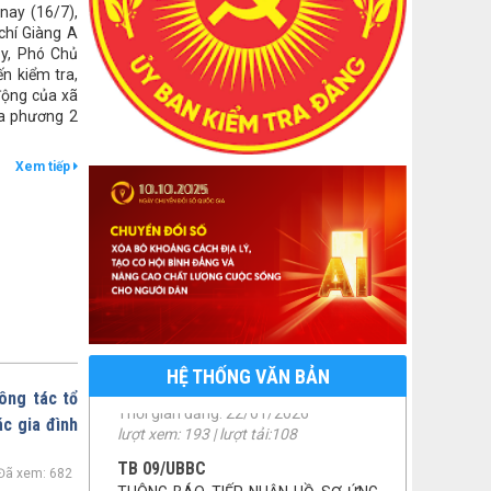
Thời gian đăng: 07/04/2026
nay (16/7),
lượt xem: 154 | lượt tải:147
chí Giàng A
ủy, Phó Chủ
số 46/QĐ-UBND
n kiểm tra,
QUYẾT ĐỊNH THU HỒI ĐẤT
động của xã
Thời gian đăng: 22/01/2026
ịa phương 2
lượt xem: 193 | lượt tải:108
TB 09/UBBC
Xem tiếp
THÔNG BÁO TIẾP NHẬN HỒ SƠ ỨNG
CỬ ĐẠI BIỂU HĐND XÃ MƯỜNG KIM
NHIỆM KỲ 2026-2031
Thời gian đăng: 08/01/2026
lượt xem: 196 | lượt tải:142
NQ 41/NQ-HĐND
NQ phân bổ kinh phí chuyển nguồn
ngân sách
Thời gian đăng: 01/12/2025
HỆ THỐNG VĂN BẢN
lượt xem: 210 | lượt tải:75
ông tác tổ
NQ 46/NQ-HĐND
c gia đình
NQ 46 điều chỉnh dự toán kinh phí
thực hiện CTMTQG năm 2025
Đã xem: 682
Thời gian đăng: 01/12/2025