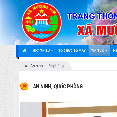
Đã kết nối EMC
GIỚI THIỆU
TỔ CHỨC BỘ MÁY
TIN TỨC
HỆ
An ninh, quốc phòng
AN NINH, QUỐC PHÒNG