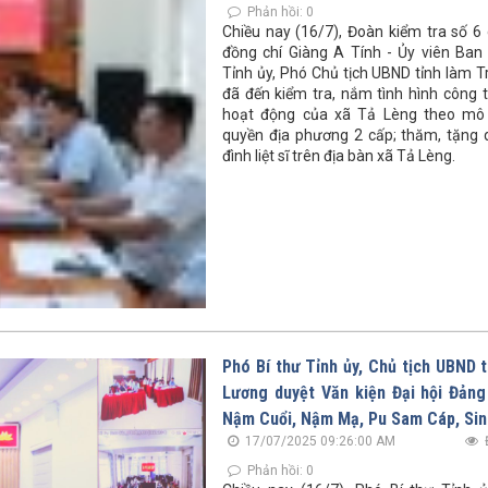
Phản hồi: 0
Chiều nay (16/7), Đoàn kiểm tra số 6 
đồng chí Giàng A Tính - Ủy viên Ba
Tỉnh ủy, Phó Chủ tịch UBND tỉnh làm 
đã đến kiểm tra, nắm tình hình công t
hoạt động của xã Tả Lèng theo mô 
quyền địa phương 2 cấp; thăm, tặng 
đình liệt sĩ trên địa bàn xã Tả Lèng.
Phó Bí thư Tỉnh ủy, Chủ tịch UBND 
Lương duyệt Văn kiện Đại hội Đảng
Nậm Cuổi, Nậm Mạ, Pu Sam Cáp, Sin
17/07/2025 09:26:00 AM
Phản hồi: 0