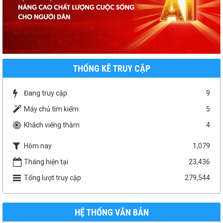
1958/UBND-KT
Niêm yết công khai báo cáo đánh giá tác động môi trường
Thời gian đăng: 07/04/2026
lượt xem: 155 | lượt tải:149
số 46/QĐ-UBND
THỐNG KÊ TRUY CẬP
QUYẾT ĐỊNH THU HỒI ĐẤT
Thời gian đăng: 22/01/2026
lượt xem: 195 | lượt tải:110
Đang truy cập
9
TB 09/UBBC
Máy chủ tìm kiếm
5
THÔNG BÁO TIẾP NHẬN HỒ SƠ ỨNG CỬ ĐẠI BIỂU HĐND XÃ
Khách viếng thăm
4
MƯỜNG KIM NHIỆM KỲ 2026-2031
Thời gian đăng: 08/01/2026
Hôm nay
1,079
lượt xem: 198 | lượt tải:142
Tháng hiện tại
23,436
NQ 41/NQ-HĐND
NQ phân bổ kinh phí chuyển nguồn ngân sách
Tổng lượt truy cập
279,544
Thời gian đăng: 01/12/2025
lượt xem: 211 | lượt tải:75
NQ 46/NQ-HĐND
HỆ THỐNG VĂN BẢN
NQ 46 điều chỉnh dự toán kinh phí thực hiện CTMTQG năm