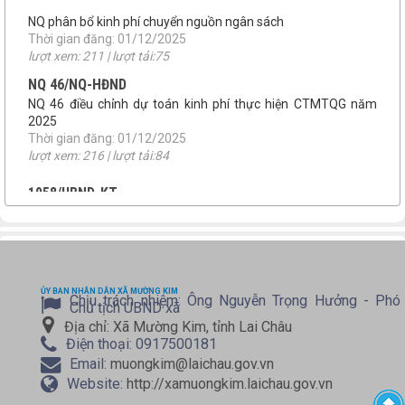
2025
Thời gian đăng: 01/12/2025
lượt xem: 216 | lượt tải:84
1958/UBND-KT
Niêm yết công khai báo cáo đánh giá tác động môi trường
Thời gian đăng: 07/04/2026
lượt xem: 155 | lượt tải:149
số 46/QĐ-UBND
QUYẾT ĐỊNH THU HỒI ĐẤT
Thời gian đăng: 22/01/2026
lượt xem: 195 | lượt tải:110
TB 09/UBBC
THÔNG BÁO TIẾP NHẬN HỒ SƠ ỨNG CỬ ĐẠI BIỂU HĐND XÃ
MƯỜNG KIM NHIỆM KỲ 2026-2031
ỦY BAN NHÂN DÂN XÃ MƯỜNG KIM
Chịu trách nhiệm:
Ông Nguyễn Trọng Hưởng - Phó
Thời gian đăng: 08/01/2026
Chủ tịch UBND xã
lượt xem: 198 | lượt tải:142
Địa chỉ:
Xã Mường Kim, tỉnh Lai Châu
Điện thoại:
0917500181
NQ 41/NQ-HĐND
Email:
muongkim@laichau.gov.vn
NQ phân bổ kinh phí chuyển nguồn ngân sách
Thời gian đăng: 01/12/2025
Website:
http://xamuongkim.laichau.gov.vn
lượt xem: 211 | lượt tải:75