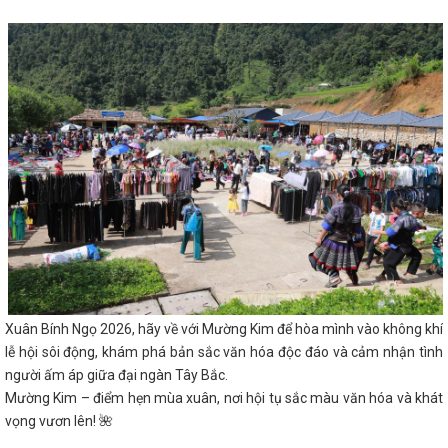
Xuân Bính Ngọ 2026, hãy về với Mường Kim để hòa mình vào không khí
lễ hội sôi động, khám phá bản sắc văn hóa độc đáo và cảm nhận tình
người ấm áp giữa đại ngàn Tây Bắc.
Mường Kim – điểm hẹn mùa xuân, nơi hội tụ sắc màu văn hóa và khát
vọng vươn lên! 🌺