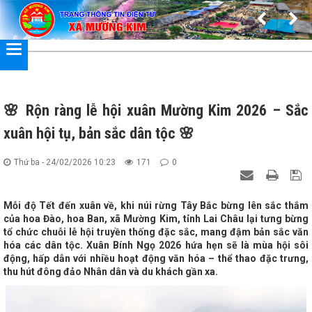
Đã kết nối EMC
🌸 Rộn ràng lễ hội xuân Mường Kim 2026 – Sắc
xuân hội tụ, bản sắc dân tộc 🌸
Thứ ba - 24/02/2026 10:23
171
0
Mỗi độ Tết đến xuân về, khi núi rừng Tây Bắc bừng lên sắc thắm
của hoa Đào, hoa Ban, xã Mường Kim, tỉnh Lai Châu lại tưng bừng
tổ chức chuỗi lễ hội truyền thống đặc sắc, mang đậm bản sắc văn
hóa các dân tộc. Xuân Bính Ngọ 2026 hứa hẹn sẽ là mùa hội sôi
động, hấp dẫn với nhiều hoạt động văn hóa – thể thao đặc trưng,
thu hút đông đảo Nhân dân và du khách gần xa.