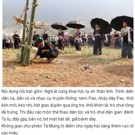
Nội dung nổi bật gồm: Nghi lễ cúng khai hội, tạ ơn thần linh. Trình diễn
dân ca, dân vũ và nhạc cụ truyền thống: ném Pao, nhảy dây Pao, thổi
kèn môi, kéo nhị, hát giao duyên qua ống tre, thổi khèn lá, trò chơi rồng
đẻ trứng. Thi đấu các môn thể thao dân tộc và trò chơi dân gian: đánh
Tù lu, đẩy gậy, bắn nỏ, bịt mắt bắt dê, giã bánh dày…
Không gian chợ phiên Tà Mung tô điểm cho ngày hội càng thêm rực rỡ
sắc màu.