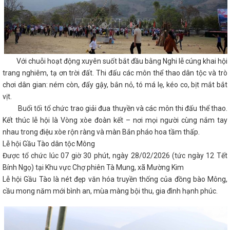
Với chuỗi hoạt động xuyên suốt bắt đầu bằng Nghi lễ cúng khai hội
trang nghiêm, tạ ơn trời đất. Thi đấu các môn thể thao dân tộc và trò
chơi dân gian: ném còn, đẩy gậy, bắn nỏ, tó má lẹ, kéo co, bịt mắt bắt
vịt.
Buổi tối tổ chức trao giải đua thuyền và các môn thi đấu thể thao.
Kết thúc lễ hội là Vòng xòe đoàn kết – nơi mọi người cùng nắm tay
nhau trong điệu xòe rộn ràng và màn Bắn pháo hoa tầm thấp.
Lễ hội Gầu Tào dân tộc Mông
Được tổ chức lúc 07 giờ 30 phút, ngày 28/02/2026 (tức ngày 12 Tết
Bính Ngọ) tại Khu vực Chợ phiên Tà Mung, xã Mường Kim
Lễ hội Gầu Tào là nét đẹp văn hóa truyền thống của đồng bào Mông,
cầu mong năm mới bình an, mùa màng bội thu, gia đình hạnh phúc.