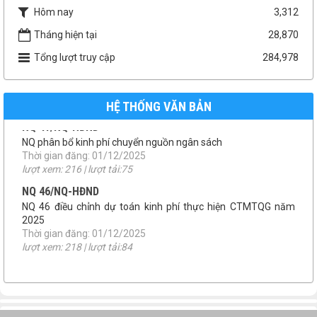
Hôm nay
3,312
Tháng hiện tại
28,870
Tổng lượt truy cập
284,978
HỆ THỐNG VĂN BẢN
1958/UBND-KT
Niêm yết công khai báo cáo đánh giá tác động môi trường
Thời gian đăng: 07/04/2026
lượt xem: 159 | lượt tải:150
số 46/QĐ-UBND
QUYẾT ĐỊNH THU HỒI ĐẤT
Thời gian đăng: 22/01/2026
lượt xem: 198 | lượt tải:110
TB 09/UBBC
THÔNG BÁO TIẾP NHẬN HỒ SƠ ỨNG CỬ ĐẠI BIỂU HĐND XÃ
MƯỜNG KIM NHIỆM KỲ 2026-2031
Thời gian đăng: 08/01/2026
lượt xem: 202 | lượt tải:145
NQ 41/NQ-HĐND