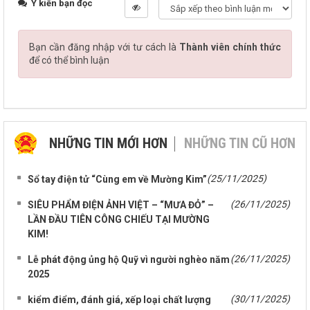
Ý kiến bạn đọc
Bạn cần đăng nhập với tư cách là
Thành viên chính thức
để có thể bình luận
NHỮNG TIN MỚI HƠN
NHỮNG TIN CŨ HƠN
(25/11/2025)
Sổ tay điện tử “Cùng em về Mường Kim”
(26/11/2025)
SIÊU PHẨM ĐIỆN ẢNH VIỆT – “MƯA ĐỎ” –
LẦN ĐẦU TIÊN CÔNG CHIẾU TẠI MƯỜNG
KIM!
(26/11/2025)
Lễ phát động ủng hộ Quỹ vì người nghèo năm
2025
(30/11/2025)
kiểm điểm, đánh giá, xếp loại chất lượng