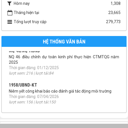
Hôm nay
1,308
1958/UBND-KT
Tháng hiện tại
23,665
Niêm yết công khai báo cáo đánh giá tác động môi trường
Tổng lượt truy cập
279,773
Thời gian đăng: 07/04/2026
lượt xem: 156 | lượt tải:150
số 46/QĐ-UBND
HỆ THỐNG VĂN BẢN
QUYẾT ĐỊNH THU HỒI ĐẤT
Thời gian đăng: 22/01/2026
lượt xem: 195 | lượt tải:110
TB 09/UBBC
THÔNG BÁO TIẾP NHẬN HỒ SƠ ỨNG CỬ ĐẠI BIỂU HĐND XÃ
MƯỜNG KIM NHIỆM KỲ 2026-2031
Thời gian đăng: 08/01/2026
lượt xem: 198 | lượt tải:142
NQ 41/NQ-HĐND
NQ phân bổ kinh phí chuyển nguồn ngân sách
Thời gian đăng: 01/12/2025
lượt xem: 211 | lượt tải:75
NQ 46/NQ-HĐND
NQ 46 điều chỉnh dự toán kinh phí thực hiện CTMTQG năm