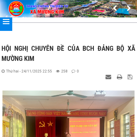
Đã kết nối EMC
HỘI NGHỊ CHUYÊN ĐỀ CỦA BCH ĐẢNG BỘ XÃ
MƯỜNG KIM
Thứ hai - 24/11/2025 22:55
258
0