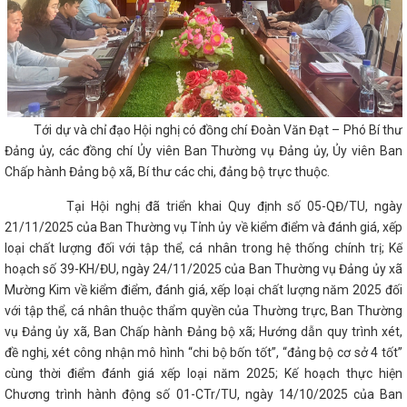
Tới dự và chỉ đạo Hội nghị có đồng chí Đoàn Văn Đạt – Phó Bí thư
Đảng ủy, các đồng chí Ủy viên Ban Thường vụ Đảng ủy, Ủy viên Ban
Chấp hành Đảng bộ xã, Bí thư các chi, đảng bộ trực thuộc.
Tại Hội nghị đã triển khai Quy định số 05-QĐ/TU, ngày
21/11/2025 của Ban Thường vụ Tỉnh ủy về kiểm điểm và đánh giá, xếp
loại chất lượng đối với tập thể, cá nhân trong hệ thống chính trị; Kế
hoạch số 39-KH/ĐU, ngày 24/11/2025 của Ban Thường vụ Đảng ủy xã
Mường Kim về kiểm điểm, đánh giá, xếp loại chất lượng năm 2025 đối
với tập thể, cá nhân thuộc thẩm quyền của Thường trực, Ban Thường
vụ Đảng ủy xã, Ban Chấp hành Đảng bộ xã; Hướng dẫn quy trình xét,
đề nghị, xét công nhận mô hình “chi bộ bốn tốt”, “đảng bộ cơ sở 4 tốt”
cùng thời điểm đánh giá xếp loại năm 2025; Kế hoạch thực hiện
Chương trình hành động số 01-CTr/TU, ngày 14/10/2025 của Ban