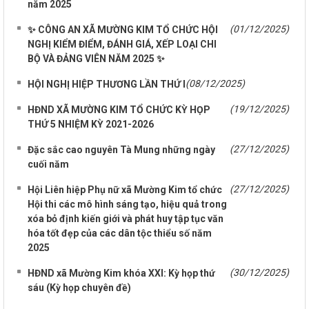
năm 2025
(01/12/2025)
✨ CÔNG AN XÃ MƯỜNG KIM TỔ CHỨC HỘI
NGHỊ KIỂM ĐIỂM, ĐÁNH GIÁ, XẾP LOẠI CHI
BỘ VÀ ĐẢNG VIÊN NĂM 2025 ✨
(08/12/2025)
HỘI NGHỊ HIỆP THƯƠNG LẦN THỨ I
(19/12/2025)
HĐND XÃ MƯỜNG KIM TỔ CHỨC KỲ HỌP
THỨ 5 NHIỆM KỲ 2021-2026
(27/12/2025)
Đặc sắc cao nguyên Tà Mung những ngày
cuối năm
(27/12/2025)
Hội Liên hiệp Phụ nữ xã Mường Kim tổ chức
Hội thi các mô hình sáng tạo, hiệu quả trong
xóa bỏ định kiến giới và phát huy tập tục văn
hóa tốt đẹp của các dân tộc thiểu số năm
2025
(30/12/2025)
HĐND xã Mường Kim khóa XXI: Kỳ họp thứ
sáu (Kỳ họp chuyên đề)