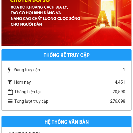
THỐNG KÊ TRUY CẬP
Đang truy cập
1
1958/UBND-KT
Hôm nay
4,451
Niêm yết công khai báo cáo đánh giá tác động môi trường
Tháng hiện tại
20,590
Thời gian đăng: 07/04/2026
lượt xem: 154 | lượt tải:147
Tổng lượt truy cập
276,698
số 46/QĐ-UBND
QUYẾT ĐỊNH THU HỒI ĐẤT
Thời gian đăng: 22/01/2026
HỆ THỐNG VĂN BẢN
lượt xem: 193 | lượt tải:109