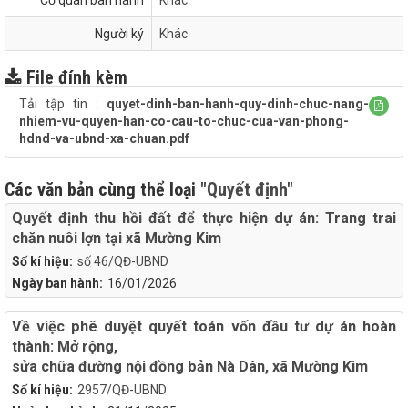
Cơ quan ban hành
Khác
Người ký
Khác
File đính kèm
Tải tập tin :
quyet-dinh-ban-hanh-quy-dinh-chuc-nang-
nhiem-vu-quyen-han-co-cau-to-chuc-cua-van-phong-
hdnd-va-ubnd-xa-chuan.pdf
Các văn bản cùng thể loại
"Quyết định"
Quyết định thu hồi đất để thực hiện dự án: Trang trai
chăn nuôi lợn tại xã Mường Kim
Số kí hiệu:
số 46/QĐ-UBND
Ngày ban hành:
16/01/2026
Về việc phê duyệt quyết toán vốn đầu tư dự án hoàn
thành: Mở rộng,
sửa chữa đường nội đồng bản Nà Dân, xã Mường Kim
Số kí hiệu:
2957/QĐ-UBND